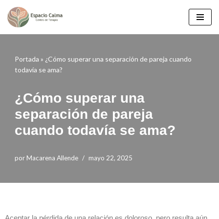
Saltar
al
contenido
Portada
»
¿Cómo superar una separación de pareja cuando
todavía se ama?
¿Cómo superar una
separación de pareja
cuando todavía se ama?
por
Macarena Allende
mayo 22, 2025
Aceptar la pérdida de una relación es doloroso, pero resulta aún