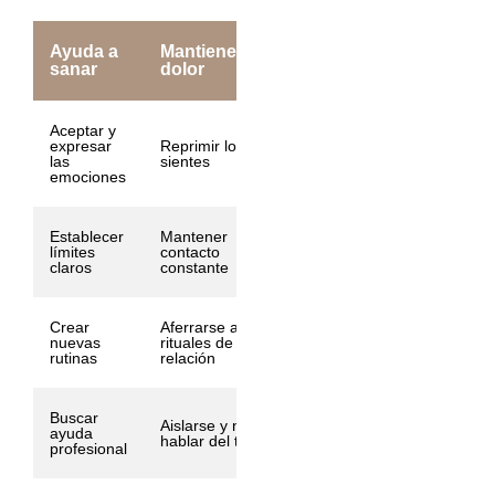
Ayuda a
Mantiene el
sanar
dolor
Aceptar y
expresar
Reprimir lo que
las
sientes
emociones
Establecer
Mantener
límites
contacto
claros
constante
Crear
Aferrarse a
nuevas
rituales de la
rutinas
relación
Buscar
Aislarse y no
ayuda
hablar del tema
profesional