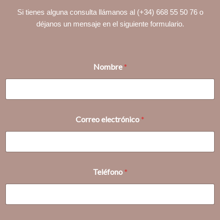
Si tienes alguna consulta llámanos al (+34) 668 55 50 76 o
déjanos un mensaje en el siguiente formulario.
Nombre
*
Correo electrónico
*
C
Teléfono
*
o
r
r
e
o