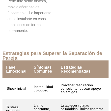
Permitirte sentir tristeza,
rabia o añoranza es
fundamental. Lo importante
es no instalarte en esas
emociones de forma
permanente.
Estrategias para Superar la Separación de
Pareja
Fase
Síntomas
Estrategias
Emocional
Comunes
Recomendadas
Practicar respiración
Incredulidad
Shock inicial
consciente, buscar apoyo
, bloqueo
en amigos.
Llanto
Establecer rutinas
Tristeza
constante,
saludables, limitar contacto
profunda