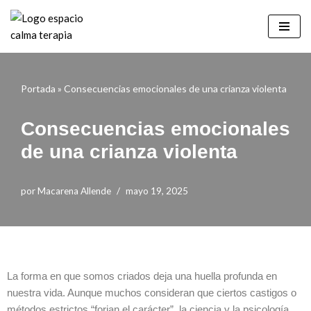
Saltar
al
contenido
Portada
»
Consecuencias emocionales de una crianza violenta
Consecuencias emocionales
de una crianza violenta
por
Macarena Allende
mayo 19, 2025
La forma en que somos criados deja una huella profunda en
nuestra vida. Aunque muchos consideran que ciertos castigos o
métodos estrictos “forjan el carácter”, la ciencia y la psicología