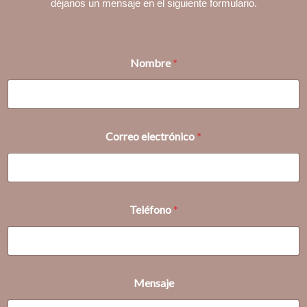
déjanos un mensaje en el siguiente formulario.
Nombre
*
Correo electrónico
*
Teléfono
*
N
Mensaje
o
m