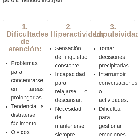
pero a menudo incluyen:
1.
2.
3.
Dificultades
Hiperactividad:
Impulsivida
de
atención:
Sensación
Tomar
de inquietud
decisiones
Problemas
constante.
precipitadas.
para
Incapacidad
Interrumpir
concentrarse
para
conversaciones
en tareas
relajarse o
o
prolongadas.
descansar.
actividades.
Tendencia a
Necesidad
Dificultad
distraerse
de
para
fácilmente.
mantenerse
gestionar
Olvidos
siempre
emociones