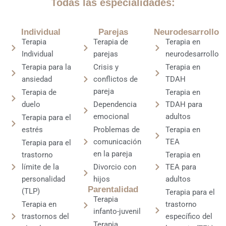
Todas las especialidades:
Individual
Parejas
Neurodesarrollo
Terapia
Terapia de
Terapia en
Individual
parejas
neurodesarrollo
Terapia para la
Crisis y
Terapia en
ansiedad
conflictos de
TDAH
pareja
Terapia de
Terapia en
duelo
Dependencia
TDAH para
emocional
adultos
Terapia para el
estrés
Problemas de
Terapia en
comunicación
TEA
Terapia para el
en la pareja
trastorno
Terapia en
límite de la
Divorcio con
TEA para
personalidad
hijos
adultos
Parentalidad
(TLP)
Terapia para el
Terapia
Terapia en
trastorno
infanto-juvenil
trastornos del
específico del
Terapia