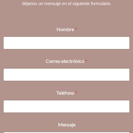
déjanos un mensaje en el siguiente formulario.
Nombre
*
N
Correo electrónico
*
o
m
b
r
e
M
Teléfono
*
e
n
s
a
j
e
Mensaje
T