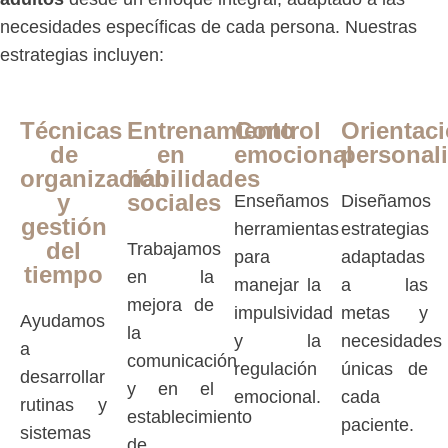
necesidades específicas de cada persona. Nuestras
estrategias incluyen:
Técnicas
Entrenamiento
Control
Orientac
de
en
emocional
personal
organización
habilidades
y
sociales
Enseñamos
Diseñamos
gestión
herramientas
estrategias
del
Trabajamos
para
adaptadas
tiempo
en la
manejar la
a las
mejora de
impulsividad
metas y
Ayudamos
la
y la
necesidades
a
comunicación
regulación
únicas de
desarrollar
y en el
emocional.
cada
rutinas y
establecimiento
paciente.
sistemas
de