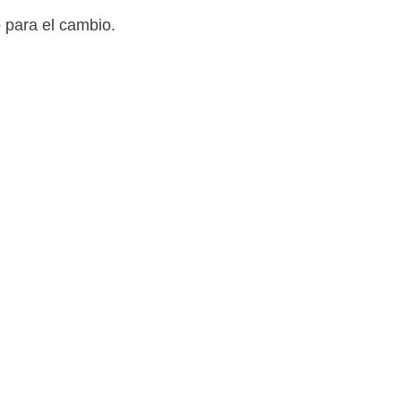
 para el cambio.
tes de la
re las personas. Algunos patrones comunes