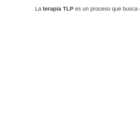
La
terapia TLP
es un proceso que busca o
Tipos de
Aunque el TLP es una condición específica