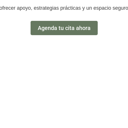
frecer apoyo, estrategias prácticas y un espacio seguro
Agenda tu cita ahora
 trastornos lími
personalidad
, las experiencias pueden variar considerablemente ent