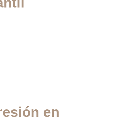
ntil
resión en