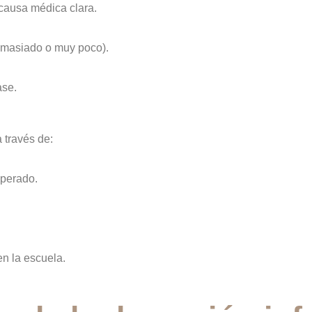
causa médica clara.
demasiado o muy poco).
ase.
 través de:
uperado.
n la escuela.