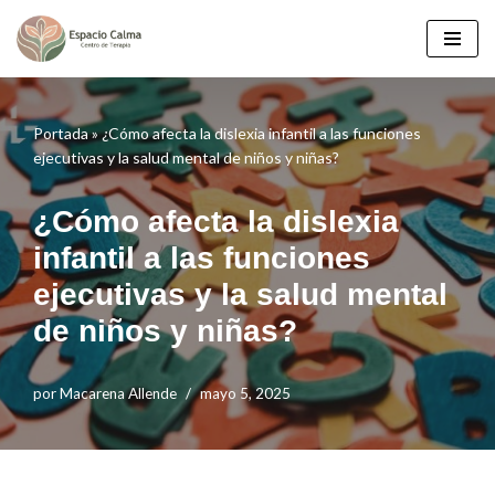
Saltar
al
contenido
Portada
»
¿Cómo afecta la dislexia infantil a las funciones
ejecutivas y la salud mental de niños y niñas?
¿Cómo afecta la dislexia
infantil a las funciones
ejecutivas y la salud mental
de niños y niñas?
por
Macarena Allende
mayo 5, 2025