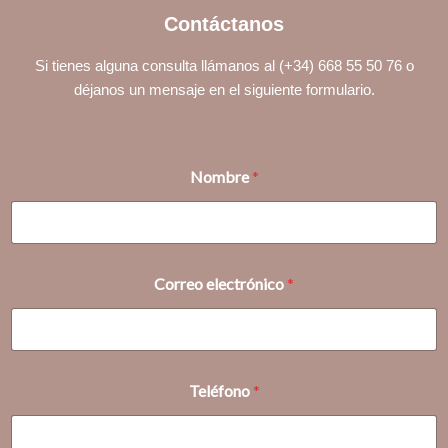
Contáctanos
Si tienes alguna consulta llámanos al (+34) 668 55 50 76 o
déjanos un mensaje en el siguiente formulario.
Nombre
*
Correo electrónico
*
M
Teléfono
*
e
n
s