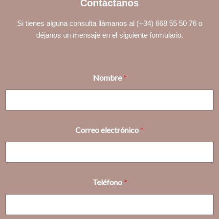
Contáctanos
Si tienes alguna consulta llámanos al (+34) 668 55 50 76 o
déjanos un mensaje en el siguiente formulario.
Nombre
*
C
Correo electrónico
*
o
r
r
e
o
M
Teléfono
*
e
n
s
a