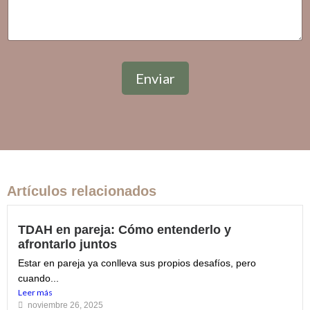
M
e
n
s
a
Enviar
j
e
Artículos relacionados
TDAH en pareja: Cómo entenderlo y
afrontarlo juntos
Estar en pareja ya conlleva sus propios desafíos, pero
cuando...
Leer más
noviembre 26, 2025